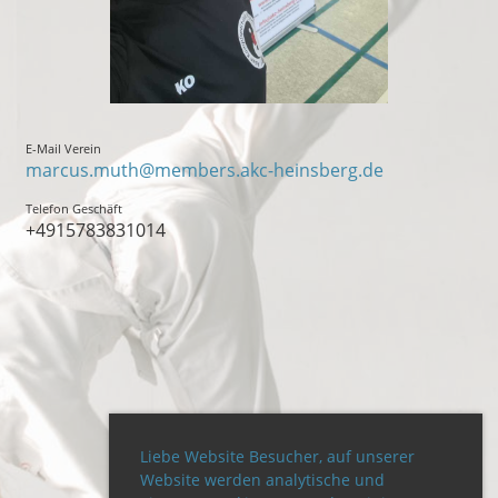
E-Mail Verein
marcus.muth@members.akc-heinsberg.de
Telefon Geschäft
+4915783831014
Liebe Website Besucher, auf unserer
Website werden analytische und