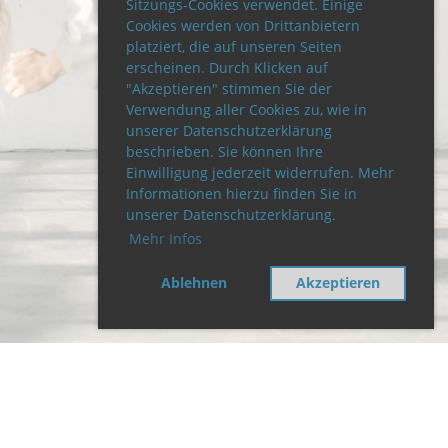
Sitzungs-Cookies verwendet. Einige
Cookies werden von Drittanbietern
platziert, die auf unseren Seiten
erscheinen. Durch Klicken auf
"Akzeptieren" stimmen Sie der
Verwendung aller Cookies zu, wie in
unserer Datenschutzerklärung
beschrieben. Sie können Ihre
Einwilligung jederzeit widerrufen. Mehr
Informationen hierzu finden Sie in
unserer Datenschutzerklärung.
Mehr Infos
Ablehnen
Akzeptieren