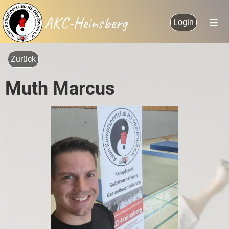
AKC-Heinsberg
Login
Zurück
Muth Marcus