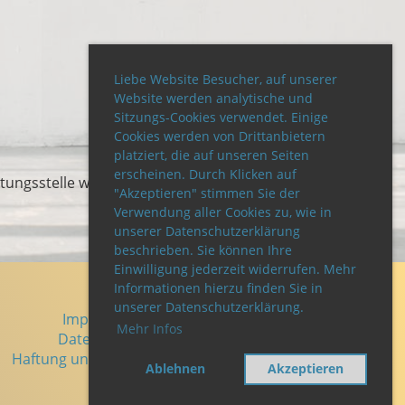
Liebe Website Besucher, auf unserer
Website werden analytische und
Sitzungs-Cookies verwendet. Einige
Cookies werden von Drittanbietern
platziert, die auf unseren Seiten
erscheinen. Durch Klicken auf
tungsstelle weder verpflichtet noch
"Akzeptieren" stimmen Sie der
Verwendung aller Cookies zu, wie in
unserer Datenschutzerklärung
beschrieben. Sie können Ihre
Einwilligung jederzeit widerrufen. Mehr
Informationen hierzu finden Sie in
unserer Datenschutzerklärung.
Impressum
Mehr Infos
Datenschutz
Haftung und Schutzrechte
Ablehnen
Akzeptieren