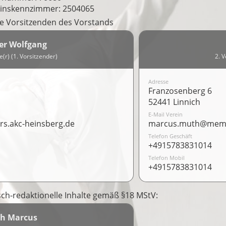
inskennzimmer: 2504065
ie Vorsitzenden des Vorstands
er Wolfgang
e(r) (1. Vorsitzender)
2. V
Adresse
Franzosenberg 6
52441 Linnich
E-Mail Verein
s.akc-heinsberg.de
marcus.muth@membe
Telefon Geschäft
+4915783831014
Telefon Mobil
+4915783831014
isch-redaktionelle Inhalte gemäß §18 MStV:
h Marcus