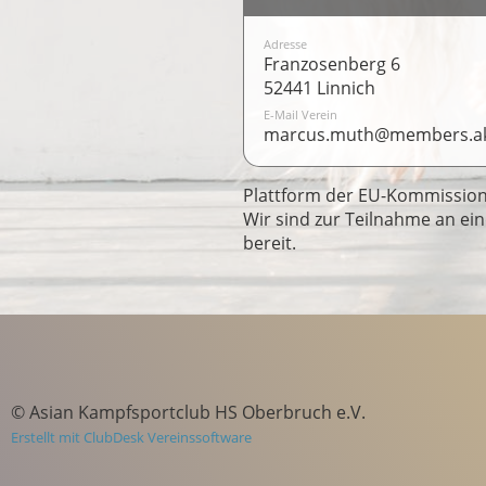
Adresse
Franzosenberg 6
52441 Linnich
E-Mail Verein
marcus.muth@members.ak
Plattform der EU-Kommission 
Wir sind zur Teilnahme an ei
bereit.
© Asian Kampfsportclub HS Oberbruch e.V.
Erstellt mit ClubDesk Vereinssoftware