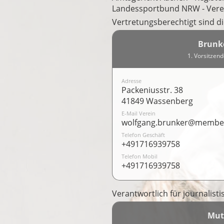
Landessportbund NRW - Vere
Vertretungsberechtigt sind d
Brunk
1. Vorsitzend
Adresse
Packeniusstr. 38
41849 Wassenberg
E-Mail Verein
wolfgang.brunker@member
Telefon Geschäft
+491716939758
Telefon Mobil
+491716939758
Verantwortlich für journalist
Mut