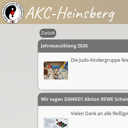
AKC-Heinsberg
Zurück
Jahresausklang 2026
Die Judo-Kindergruppe fei
Wir sagen DANKE!! Aktion REWE Schein
Vielen Dank an alle fleißi