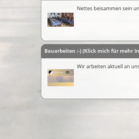
Nettes beisammen sein u
Bauarbeiten :-) (Klick mich für mehr In
Wir arbeiten aktuell an un