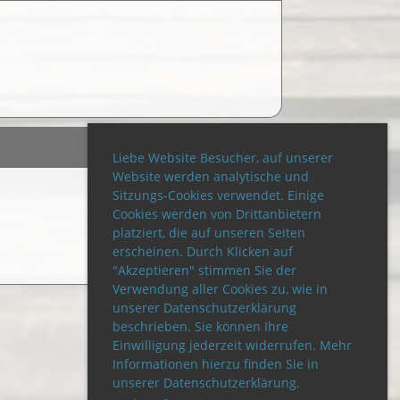
Liebe Website Besucher, auf unserer
Website werden analytische und
Sitzungs-Cookies verwendet. Einige
Cookies werden von Drittanbietern
platziert, die auf unseren Seiten
erscheinen. Durch Klicken auf
"Akzeptieren" stimmen Sie der
Verwendung aller Cookies zu, wie in
unserer Datenschutzerklärung
beschrieben. Sie können Ihre
Einwilligung jederzeit widerrufen. Mehr
Informationen hierzu finden Sie in
unserer Datenschutzerklärung.